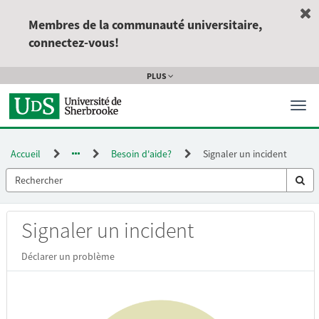
Passer
au
Membres de la communauté universitaire,
contenu
connectez-vous!
de
la
PLUS
page
Activ
la
navi
Accueil
Besoin d'aide?
Signaler un incident
Élément
Signaler un incident
de
catalogue
Déclarer un problème